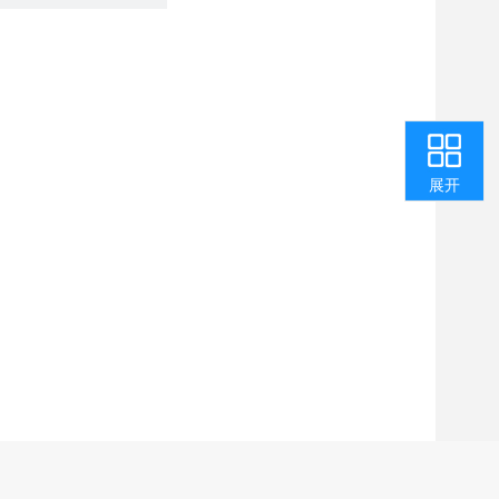
收起
返回顶部
用户中心
咨询投诉
智能问答
我要纠错
展开