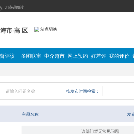
无障碍阅读
海市·高 区
站点切换
督评议
多图联审
中介超市
网上预约
好差评
我的评价
按发布时间检索：
主题名称
发
该部门暂无常见问题