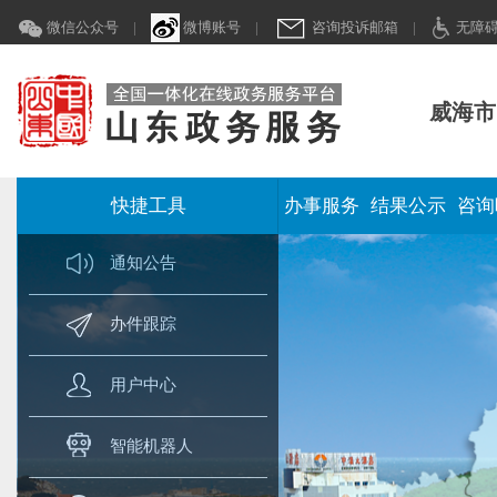
微信公众号
|
微博账号
|
咨询投诉邮箱
|
无障
威海市
快捷工具
办事服务
结果公示
咨询
通知公告
办件跟踪
用户中心
智能机器人