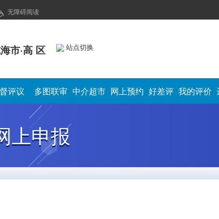
无障碍阅读
站点切换
海市·高 区
督评议
多图联审
中介超市
网上预约
好差评
我的评价
网上申报